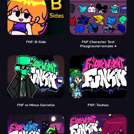
FNF: B-Side
FNF Character Test
Playground remake 4
FNF vs Minus Garcello
FNF: Touhou