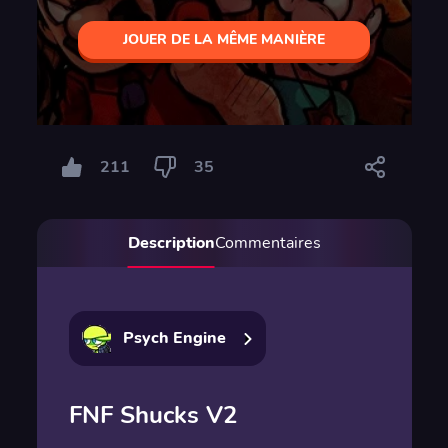
JOUER DE LA MÊME MANIÈRE
211
35
Description
Commentaires
Psych Engine
FNF Shucks V2