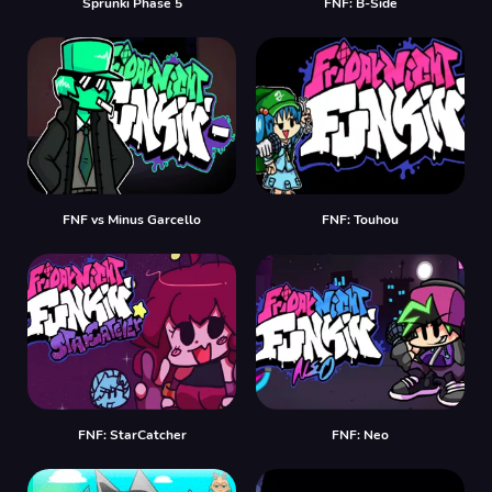
Sprunki Phase 5
FNF: B-Side
FNF vs Minus Garcello
FNF: Touhou
FNF: StarCatcher
FNF: Neo