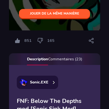
JOUER DE LA MÊME MANIÈRE
851
165
Description
Commentaires (23)
Sonic.EXE
FNF: Below The Depths
mod [Sonic Sink Mod]