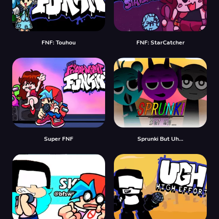
FNF: Touhou
FNF: StarCatcher
Super FNF
Sprunki But Uh…