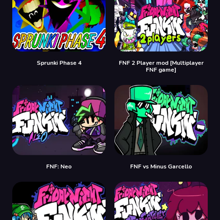
Sprunki Phase 4
FNF 2 Player mod [Multiplayer
FNF game]
FNF: Neo
FNF vs Minus Garcello