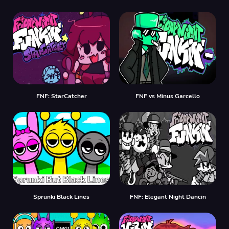
FNF: StarCatcher
FNF vs Minus Garcello
Sprunki Black Lines
FNF: Elegant Night Dancin