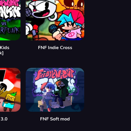
Kids
FNF Indie Cross
k]
 3.0
FNF Soft mod