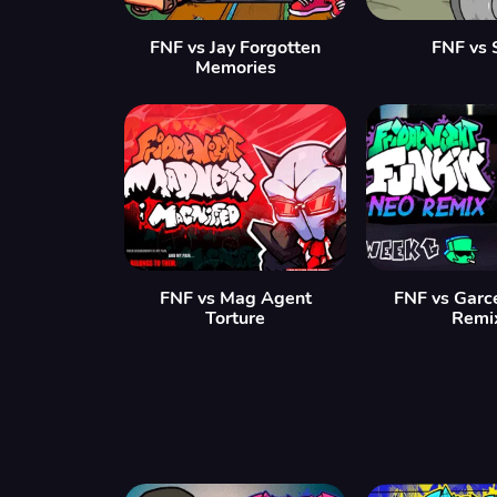
FNF vs Jay Forgotten
FNF vs 
Memories
FNF vs Mag Agent
FNF vs Garc
Torture
Remi