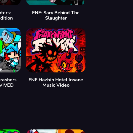
ters:
FNF: Sarv Behind The
dition
Slaughter
Crashers
FNF Hazbin Hotel Insane
EVIVED
Music Video