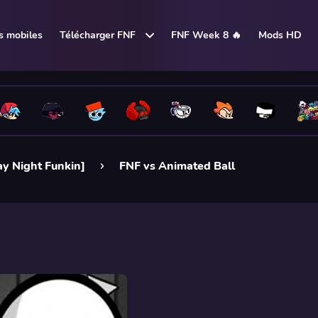
 mobiles
Télécharger FNF
FNF Week 8 🔥
Mods HD
ay Night Funkin]
FNF vs Animated Ball