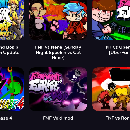
nd Bosip
FNF vs Nene [Sunday
FNF vs Uber
n Update"
Night Spookin vs Cat
[UberPun
Nene]
hase 4
FNF Void mod
FNF vs Ron