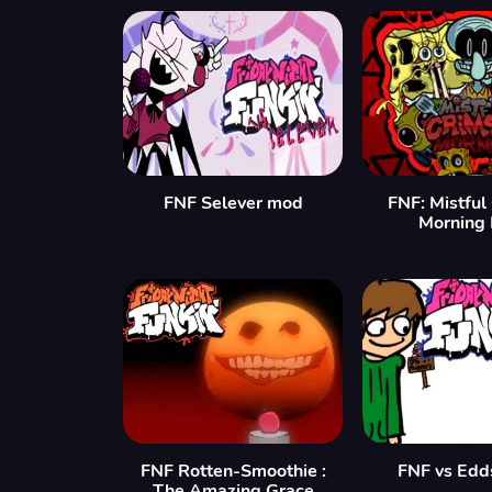
FNF Selever mod
FNF: Mistful
Morning
FNF Rotten-Smoothie :
FNF vs Edd
The Amazing Grace