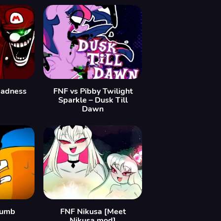
Madness
FNF vs Pibby Twilight
Sparkle – Dusk Till
Dawn
humb
FNF Nikusa [Meet
Nikusa mod]