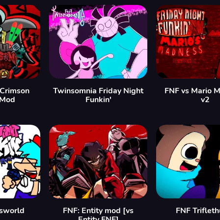
 Crimson
Twinsomnia Friday Night
FNF vs Mario 
 Mod
Funkin'
v2
sworld
FNF: Entity mod [vs
FNF Triflet
Entity FNF]