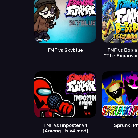
FNF vs Skyblue
FNF vs Bob a
"The Expansio
FNF vs Imposter v4
Sprunki P
[Among Us v4 mod]