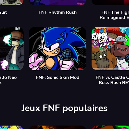
Suit
FNF Rhythm Rush
FNF The Figh
Reimagined E
ello Neo
FNF: Sonic Skin Mod
FNF vs Castle 
x
Boss Rush R
Jeux FNF populaires