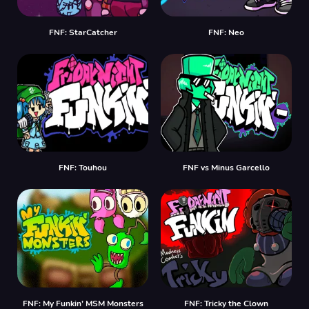
FNF: StarCatcher
FNF: Neo
FNF: Touhou
FNF vs Minus Garcello
FNF: My Funkin’ MSM Monsters
FNF: Tricky the Clown