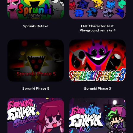
Sprunki Retake
FNF Character Test
Playground remake 4
Sprunki Phase 5
Sprunki Phase 3