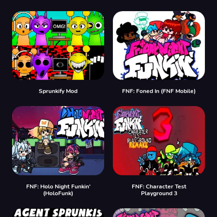
Sprunkify Mod
FNF: Foned In (FNF Mobile)
FNF: Holo Night Funkin'
FNF: Character Test
(HoloFunk)
Playground 3