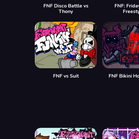
FNF Disco Battle vs
FNF: Frida
Thony
Freest
FNF vs Suit
FNF Bikini H