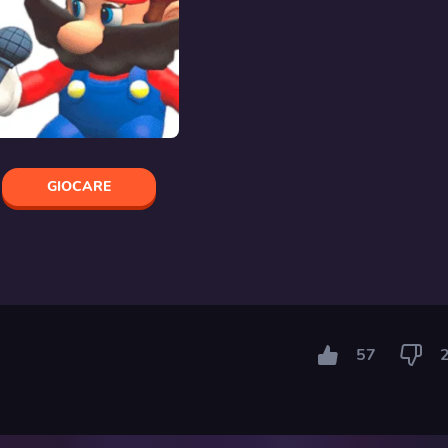
GIOCARE
57