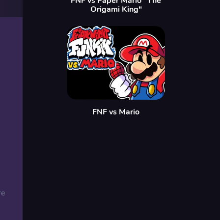
FNF vs Paper Mario "The
Origami King"
FNF vs Mario
re