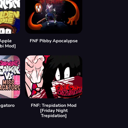
Apple
FNF Pibby Apocalypse
bi Mod]
agatoro
FNF: Trepidation Mod
[Friday Night
Trepidation]