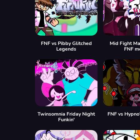
FNF vs Pibby Glitched
Mid Fight M
Legends
FNF m
Twinsomnia Friday Night
FNF vs Hypno'
Funkin'