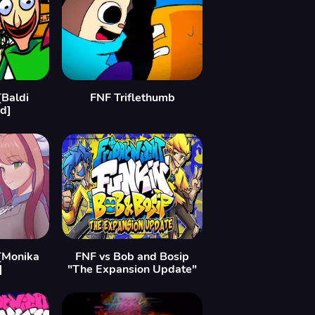
[Baldi
FNF Triflethumb
d]
[Monika
FNF vs Bob and Bosip
]
"The Expansion Update"