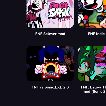
FNF Selever mod
FNF Indie
FNF vs Sonic.EXE 2.0
FNF: Below T
mod [Sonic S