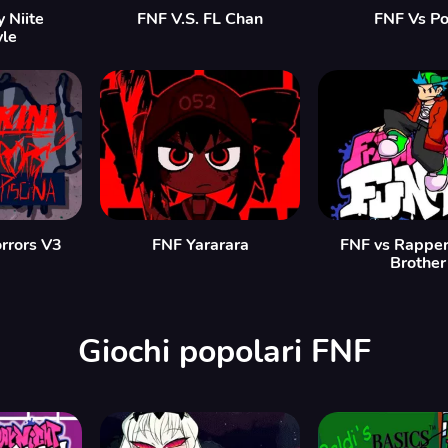
y Niite
FNF V.S. FL Chan
FNF Vs Po
yle
orrors V3
FNF Yararara
FNF vs Rapper
Brother
Giochi popolari FNF