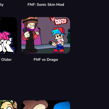
ly
FNF: Sonic Skin Mod
 Older
FNF vs Drago