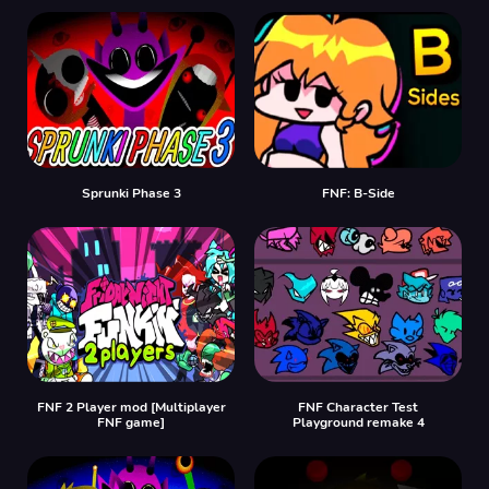
Sprunki Phase 3
FNF: B-Side
FNF 2 Player mod [Multiplayer
FNF Character Test
FNF game]
Playground remake 4