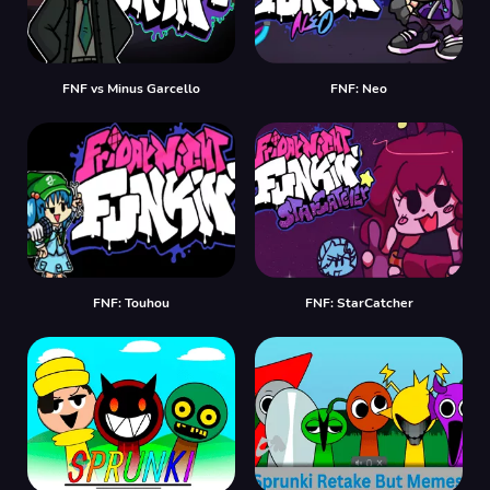
FNF vs Minus Garcello
FNF: Neo
FNF: Touhou
FNF: StarCatcher