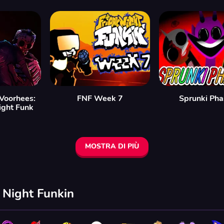
 Voorhees:
FNF Week 7
Sprunki Pha
ight Funk
MOSTRA DI PIÙ
y Night Funkin