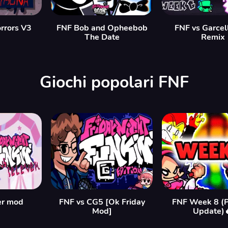
orrors V3
FNF Bob and Opheebob
FNF vs Garcel
The Date
Remix
Giochi popolari FNF
er mod
FNF vs CG5 [Ok Friday
FNF Week 8 (P
Mod]
Update)