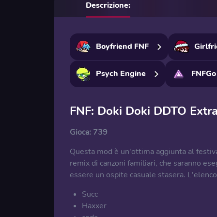
Descrizione:
Boyfriend FNF
Girlfr
Psych Engine
FNFGo
FNF: Doki Doki DDTO Extra
Gioca:
739
Questa mod è un'ottima aggiunta al festiva
remix di canzoni familiari, che saranno ese
essere un ospite casuale stasera. L'elenco 
Succ
Haxxer