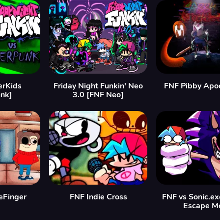
erKids
Friday Night Funkin' Neo
FNF Pibby Apo
nk]
3.0 [FNF Neo]
eFinger
FNF Indie Cross
FNF vs Sonic.exe
Escape M