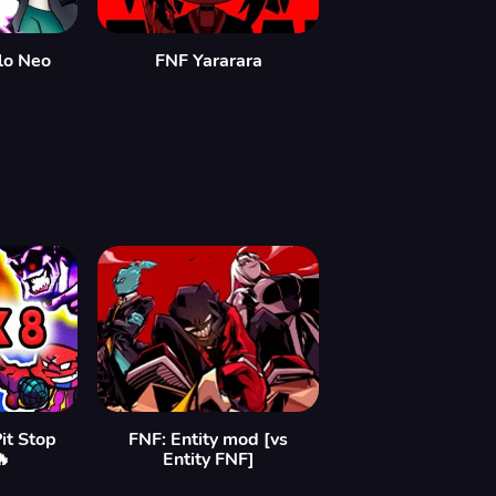
lo Neo
FNF Yararara
it Stop
FNF: Entity mod [vs
🔥
Entity FNF]