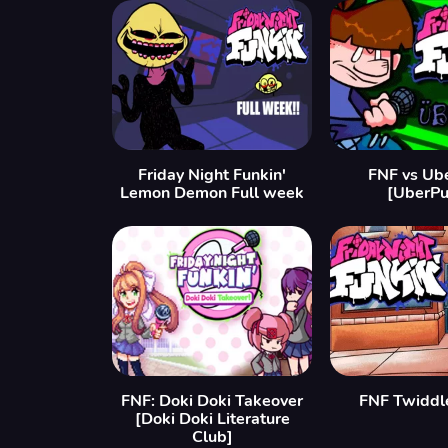
Friday Night Funkin'
FNF vs Ub
Lemon Demon Full week
[UberPu
FNF: Doki Doki Takeover
FNF Twiddl
[Doki Doki Literature
Club]