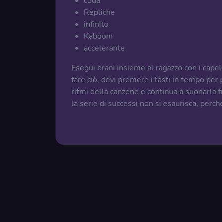
coda
Repliche
infinito
Kaboom
accelerante
Esegui brani insieme al ragazzo con i capell
fare ciò, devi premere i tasti in tempo per
ritmi della canzone e continua a suonarla 
la serie di successi non si esaurisca, perch