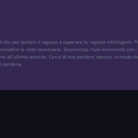
i blu per aiutare il ragazzo a superare le ragazze intelligenti. P
 prendere le note necessarie. Sincronizza i tuoi movimenti con i
fino all'ultimo accordo. Cerca di non perdere spesso, in modo c
é perderai.