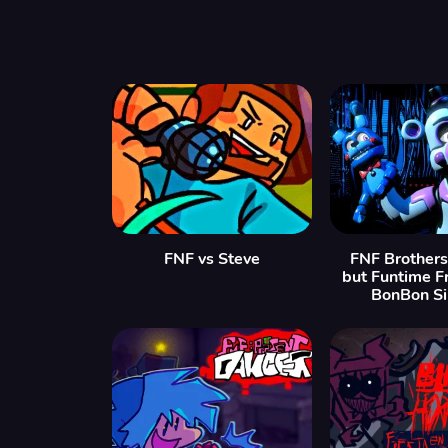
FNF vs Steve
FNF Brothers
but Funtime F
BonBon Si