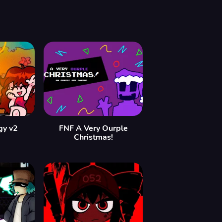
gy v2
FNF A Very Ourple
Christmas!