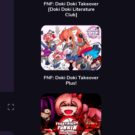
FNF: Doki Doki Takeover
[Doki Doki Literature
Club]
FNF: Doki Doki Takeover
Plus!
3