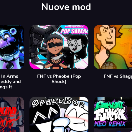
Nuove mod
 In Arms
FNF vs Pheobe (Pop
FNF vs Shag
reddy and
Shock)
ngs It