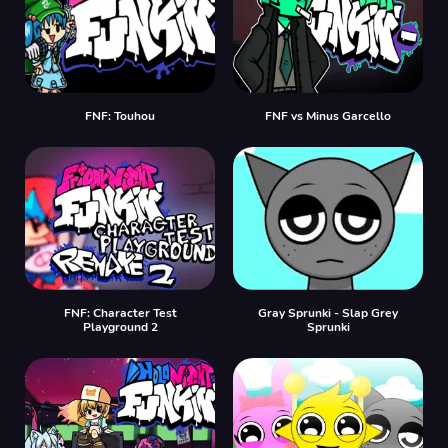
FNF: Touhou
FNF vs Minus Garcello
FNF: Character Test
Gray Sprunki - Slap Grey
Playground 2
Sprunki