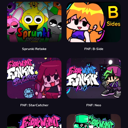
Sprunki Retake
FNF: B-Side
FNF: StarCatcher
FNF: Neo