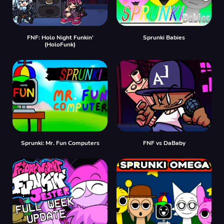
FNF: Holo Night Funkin'
Sprunki Babies
(HoloFunk)
Sprunki: Mr. Fun Computers
FNF vs DaBaby