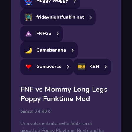
Huggy Wuggy
fridaynightfunkin net
FNFGo
Gamebanana
Gamaverse
KBH
FNF vs Mommy Long Legs
Poppy Funktime Mod
Gioca:
24.92K
Una volta entrato nella fabbrica di
giocattoli Poppy Playtime, Boyfriend ha