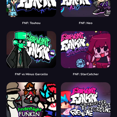
FNF: Touhou
FNF: Neo
FNF vs Minus Garcello
FNF: StarCatcher