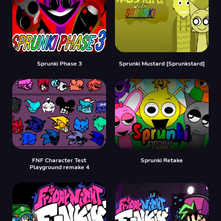
Sprunki Phase 3
Sprunki Mustard [Sprunkstard]
FNF Character Test
Sprunki Retake
Playground remake 4