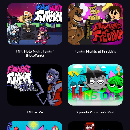
FNF: Holo Night Funkin'
Funkin Nights at Freddy’s
(HoloFunk)
FNF vs Xе
Sprunki Winston's Mod