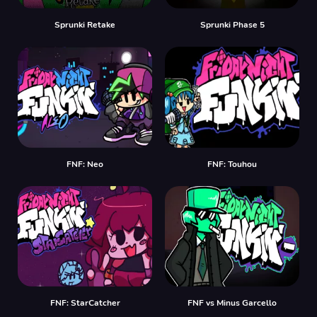
Sprunki Retake
Sprunki Phase 5
FNF: Neo
FNF: Touhou
FNF: StarCatcher
FNF vs Minus Garcello