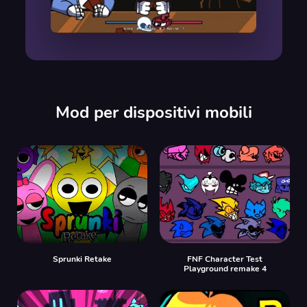
00:00
/
00:00
Mod per dispositivi mobili
Sprunki Retake
FNF Character Test
Playground remake 4