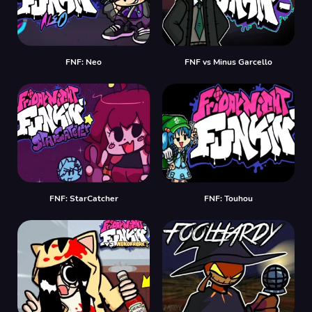
FNF: Neo
FNF vs Minus Garcello
FNF: StarCatcher
FNF: Touhou