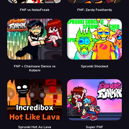
FNF vs NekoFreak
FNF: Zardy Foolhardy
FNF + Chainsaw Dance vs
Sprunki Shocked
Kobeni
Sprunki Hot As Lava
Super FNF