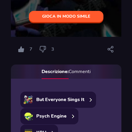
GIOCA IN MODO SIMILE
7
3
Descrizione:
Commenti
But Everyone Sings It
Psych Engine