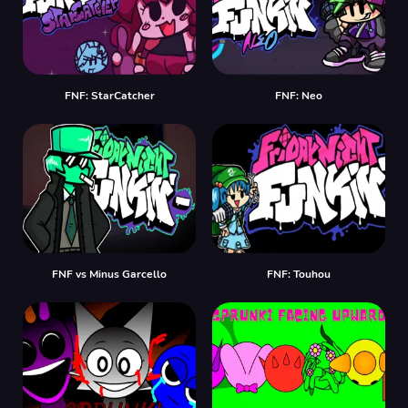
FNF: StarCatcher
FNF: Neo
FNF vs Minus Garcello
FNF: Touhou