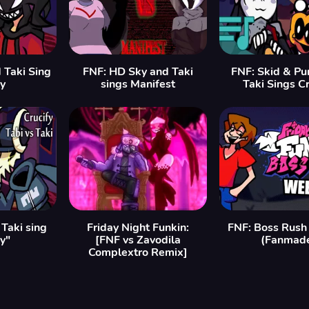
 Taki Sing
FNF: HD Sky and Taki
FNF: Skid & P
fy
sings Manifest
Taki Sings Cr
 Taki sing
Friday Night Funkin:
FNF: Boss Rush
fy"
[FNF vs Zavodila
(Fanmad
Complextro Remix]