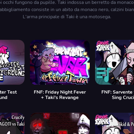
uoi occhi fungono da pupille. Taki indossa un berretto da monac
o abbigliamento consiste in un abito da monaco nero, calzini bian
L'arma principale di Taki è una motosega.
ter Test
FNF: Friday Night Fever
FNF: Sarvente 
und
+ Taki's Revange
Sing Cruci