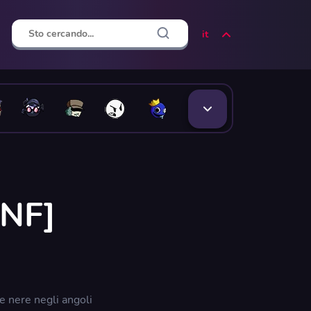
it
FNF]
ee nere negli angoli