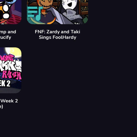
ump and
FNF: Zardy and Taki
ucify
Sings FoolHardy
 Week 2
e)