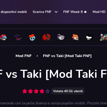
dispositivi mobili
Scarica FNF
FNF Week 8 🔥
Mod HD
Mod FNF
FNF vs Taki [Mod Taki FNF]
 vs Taki [Mod Taki 
Votato
40
Gli utenti
anoide con la pelle bianca e senza pupille visibili. Piccole lin