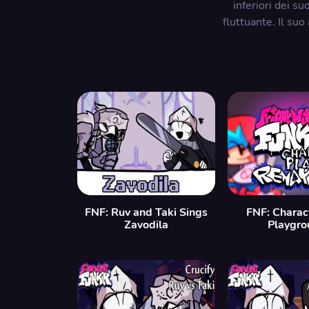
inferiori dei s
fluttuante. Il su
FNF: Ruv and Taki Sings
FNF: Charac
Zavodila
Playgro