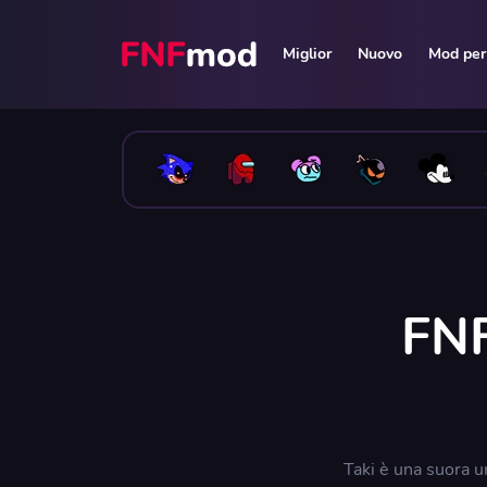
Miglior
Nuovo
Mod per 
FNF
Taki è una suora um