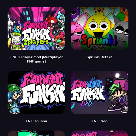
FNF 2 Player mod [Multiplayer
Sprunki Retake
FNF game]
FNF: Touhou
FNF: Neo