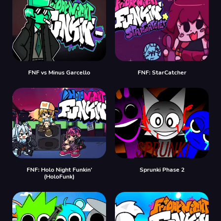
FNF vs Minus Garcello
FNF: StarCatcher
FNF: Holo Night Funkin'
Sprunki Phase 2
(HoloFunk)