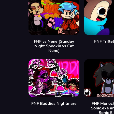
FNF vs Nene [Sunday
FNF Trifl
Night Spookin vs Cat
Nene]
FNF Baddies Nightmare
FNF Monoch
Sonic.exe a
Sonic S