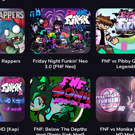
s Rappers
Friday Night Funkin' Neo
FNF vs Pibby G
3.0 [FNF Neo]
Legend
HD [Kapi
FNF: Below The Depths
FNF vs Monika 
]
mod [Sonic Sink Mod]
HD Mod