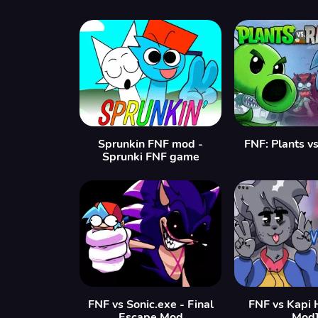
Sprunkin FNF mod -
FNF: Plants v
Sprunki FNF game
FNF vs Sonic.exe - Final
FNF vs Kapi 
Escape Mod
Mod