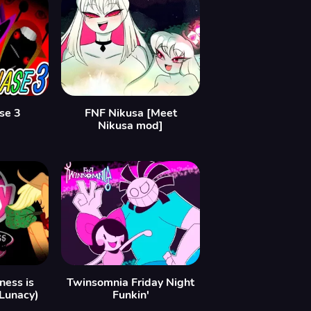
se 3
FNF Nikusa [Meet
Nikusa mod]
ess is
Twinsomnia Friday Night
 Lunacy)
Funkin'