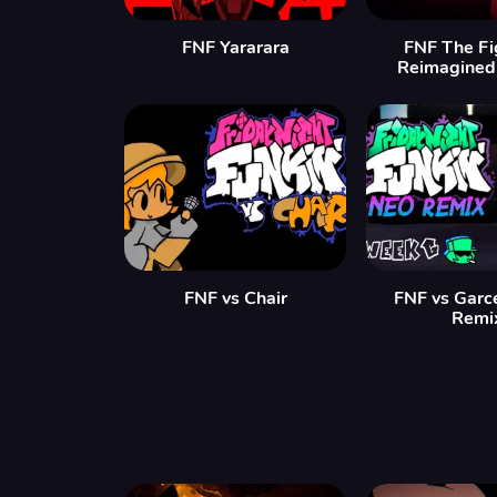
FNF Yararara
FNF The Fi
Reimagined 
FNF vs Chair
FNF vs Garc
Remi