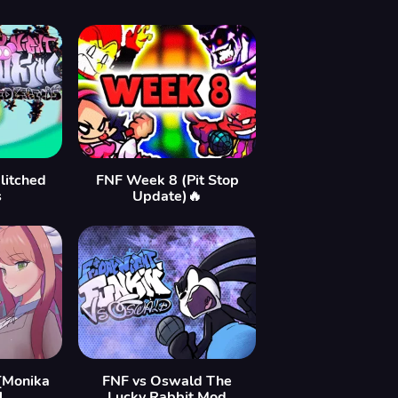
litched
FNF Week 8 (Pit Stop
s
Update)🔥
[Monika
FNF vs Oswald The
]
Lucky Rabbit Mod