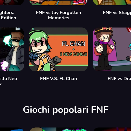
ghters:
FNF vs Jay Forgotten
FNF vs Shag
Edition
Memories
ello Neo
FNF V.S. FL Chan
FNF vs Dr
x
Giochi popolari FNF