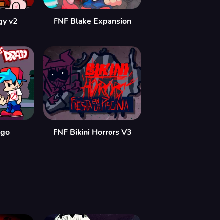
gy v2
FNF Blake Expansion
ago
FNF Bikini Horrors V3