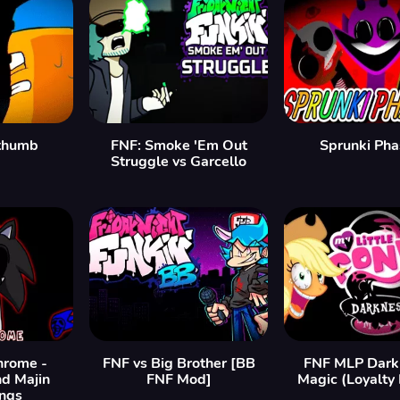
ethumb
FNF: Smoke 'Em Out
Sprunki Pha
Struggle vs Garcello
rome -
FNF vs Big Brother [BB
FNF MLP Darkn
nd Majin
FNF Mod]
Magic (Loyalty
ings