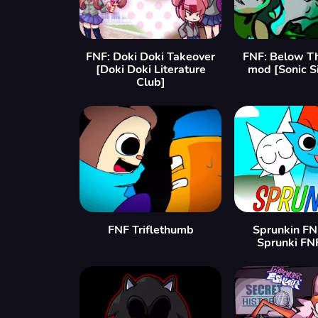
FNF: Doki Doki Takeover
FNF: Below T
[Doki Doki Literature
mod [Sonic S
Club]
FNF Triflethumb
Sprunkin FN
Sprunki FN