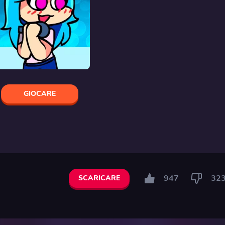
GIOCARE
947
32
SCARICARE