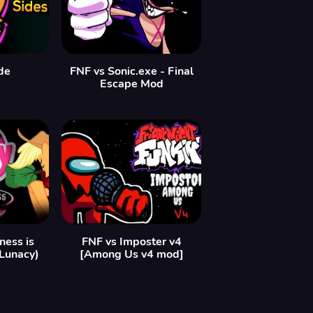
de
FNF vs Sonic.exe - Final
Escape Mod
ess is
FNF vs Imposter v4
 Lunacy)
[Among Us v4 mod]