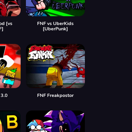
od [vs
FNF vs UberKids
F]
[UberPunk]
 3.0
FNF Freakpostor