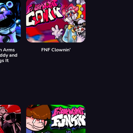
In Arms
FNF Clownin’
eddy and
s It