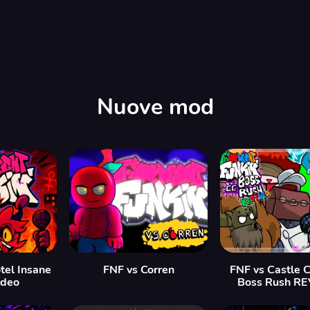
Nuove mod
tel Insane
FNF vs Corren
FNF vs Castle 
ideo
Boss Rush R