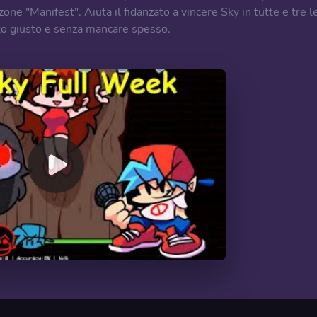
one "Manifest". Aiuta il fidanzato a vincere Sky in tutte e tre l
ento giusto e senza mancare spesso.
00:00
/
07:49