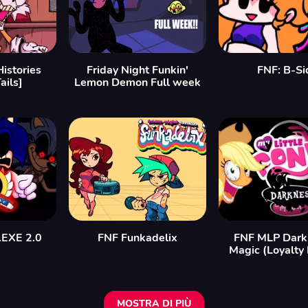
Histories
Friday Night Funkin'
FNF: B-Si
ails]
Lemon Demon Full week
.EXE 2.0
FNF Funkadelix
FNF MLP Darkn
Magic (Loyalty
MOSTRA DI PIÙ