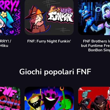
RY! /
FNF: Furry Night Funkin’
FNF Brothers 
Miku
but Funtime Fr
BonBon Sing
Giochi popolari FNF