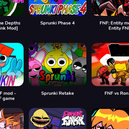
he Depths
Sprunki Phase 4
FNF: Entity m
ink Mod]
Entity FN
F mod -
Sprunki Retake
FNF vs Ron
F game