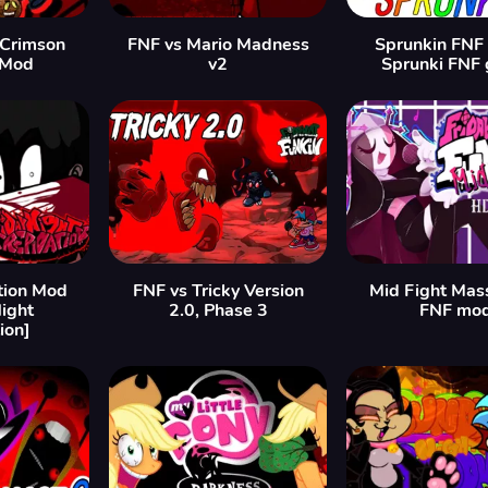
 Crimson
FNF vs Mario Madness
Sprunkin FNF
 Mod
v2
Sprunki FNF
tion Mod
FNF vs Tricky Version
Mid Fight Mas
Night
2.0, Phase 3
FNF mo
ion]