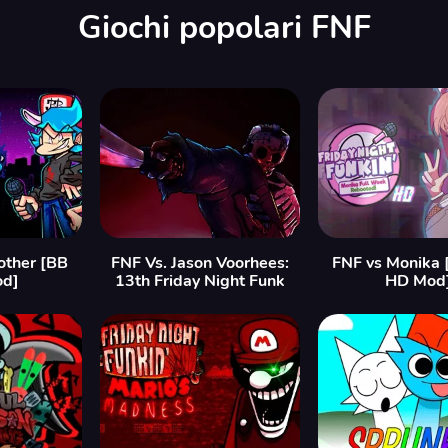
Giochi popolari FNF
other [BB
FNF Vs. Jason Voorhees:
FNF vs Monika 
od]
13th Friday Night Funk
HD Mod