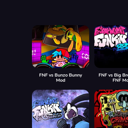
FNF vs Bunzo Bunny
FNF vs Big Br
Mod
FNF M