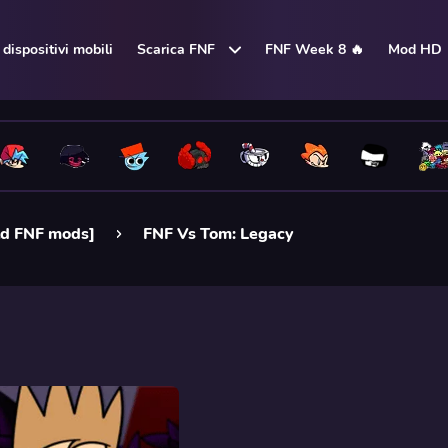
dispositivi mobili
Scarica FNF
FNF Week 8 🔥
Mod HD
ld FNF mods]
FNF Vs Tom: Legacy