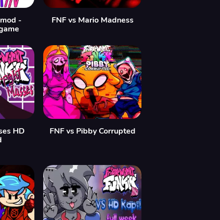
 mod -
FNF vs Mario Madness
 game
ses HD
FNF vs Pibby Corrupted
d