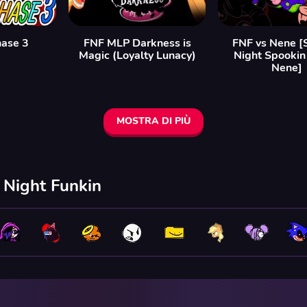
hase 3
FNF MLP Darkness is
FNF vs Nene [
Magic (Loyalty Lunacy)
Night Spookin
Nene]
MOSTRA DI PIÙ
y Night Funkin