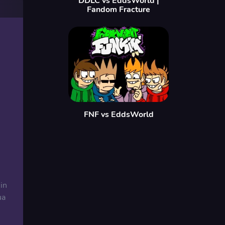
DDLC vs EddsWorld |
Fandom Fracture
FNF vs EddsWorld
in
ua