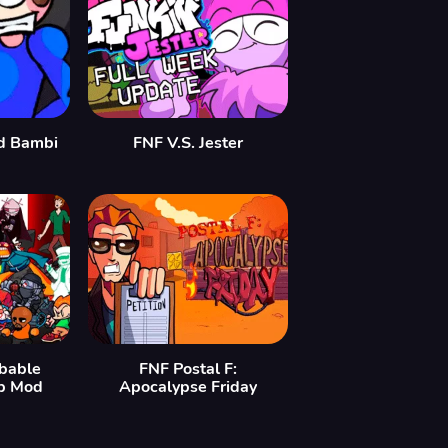
d Bambi
FNF V.S. Jester
bable
FNF Postal F:
p Mod
Apocalypse Friday