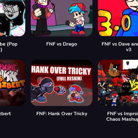
be (Pop
FNF vs Drago
FNF vs Dave an
)
v3
zbert
FNF: Hank Over Tricky
FNF vs Impro
Chaos Mashu