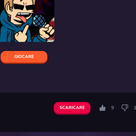
GIOCARE
9
SCARICARE