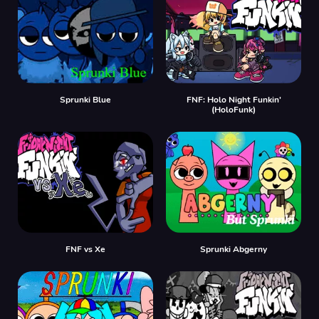
Sprunki Blue
FNF: Holo Night Funkin'
(HoloFunk)
FNF vs Xе
Sprunki Abgerny