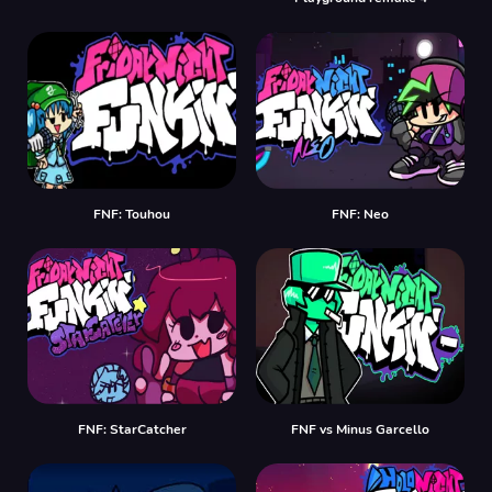
FNF: Touhou
FNF: Neo
FNF: StarCatcher
FNF vs Minus Garcello