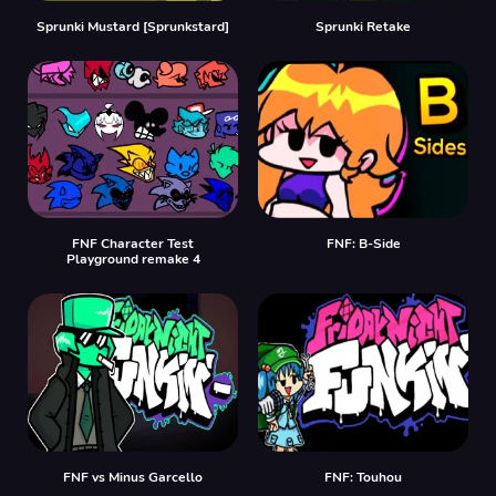
Sprunki Mustard [Sprunkstard]
Sprunki Retake
FNF Character Test
FNF: B-Side
Playground remake 4
FNF vs Minus Garcello
FNF: Touhou