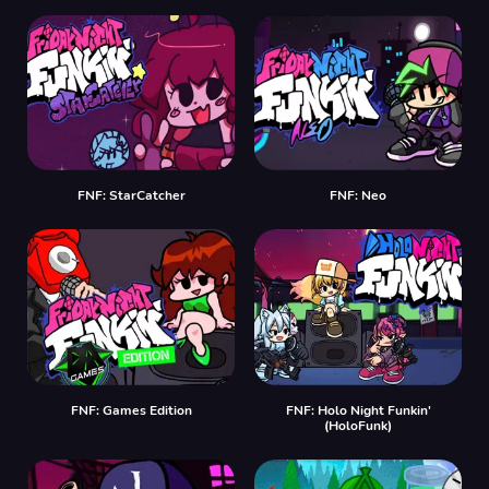
FNF: StarCatcher
FNF: Neo
FNF: Games Edition
FNF: Holo Night Funkin'
(HoloFunk)