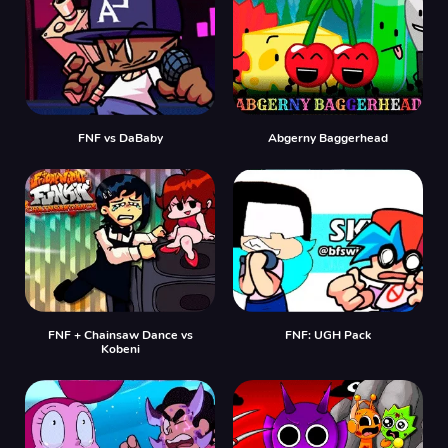
FNF vs DaBaby
Abgerny Baggerhead
FNF + Chainsaw Dance vs
FNF: UGH Pack
Kobeni