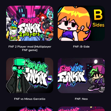
FNF 2 Player mod [Multiplayer
FNF: B-Side
FNF game]
FNF vs Minus Garcello
FNF: Neo