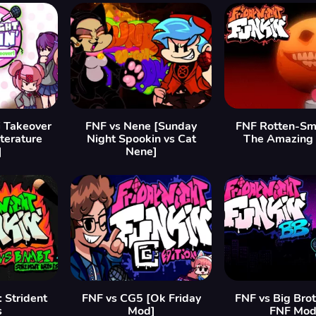
i Takeover
FNF vs Nene [Sunday
FNF Rotten-Smo
iterature
Night Spookin vs Cat
The Amazing
]
Nene]
 Strident
FNF vs CG5 [Ok Friday
FNF vs Big Bro
s
Mod]
FNF Mod