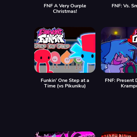
FNF A Very Ourple
FNF: Vs. S
Christmas!
Funkin’ One Step at a
FNF: Present 
Time (vs Pikuniku)
Krampu