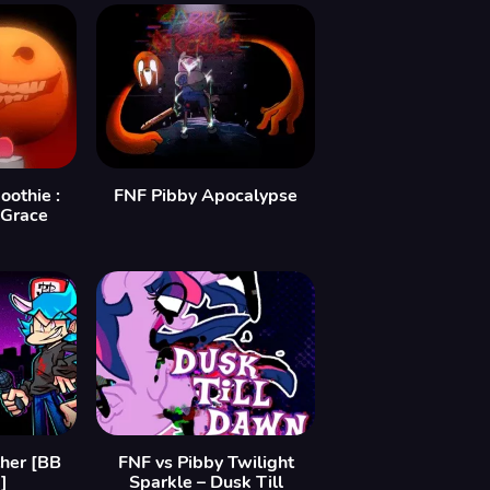
othie :
FNF Pibby Apocalypse
 Grace
ther [BB
FNF vs Pibby Twilight
]
Sparkle – Dusk Till