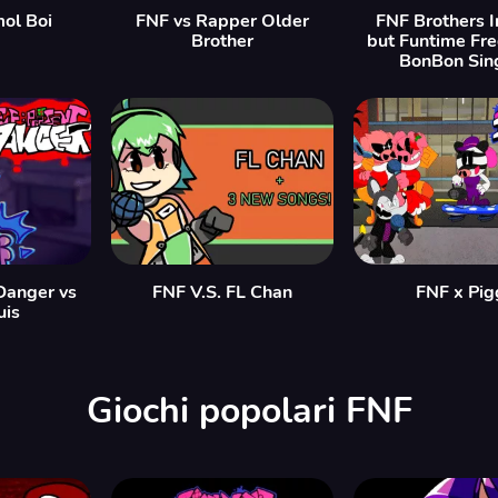
mol Boi
FNF vs Rapper Older
FNF Brothers 
Brother
but Funtime Fr
BonBon Sing
Danger vs
FNF V.S. FL Chan
FNF x Pig
is
Giochi popolari FNF