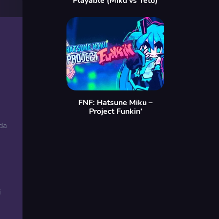
Playable (Miku vs Teto)
FNF: Hatsune Miku –
Project Funkin’
da
i