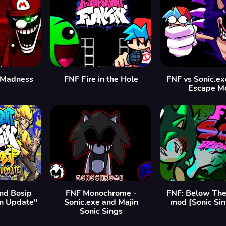
 Madness
FNF Fire in the Hole
FNF vs Sonic.exe
Escape M
nd Bosip
FNF Monochrome -
FNF: Below The
n Update"
Sonic.exe and Majin
mod [Sonic Si
Sonic Sings