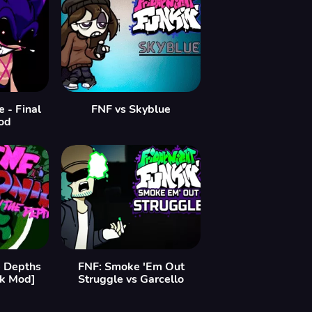
 - Final
FNF vs Skyblue
od
 Depths
FNF: Smoke 'Em Out
nk Mod]
Struggle vs Garcello