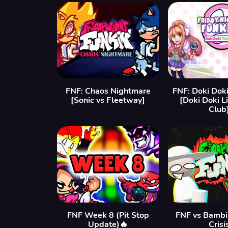
FNF: Chaos Nightmare
FNF: Doki Dok
[Sonic vs Fleetway]
[Doki Doki L
Club
FNF Week 8 (Pit Stop
FNF vs Bambi:
Update)🔥
Crisi