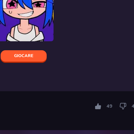
GIOCARE
49