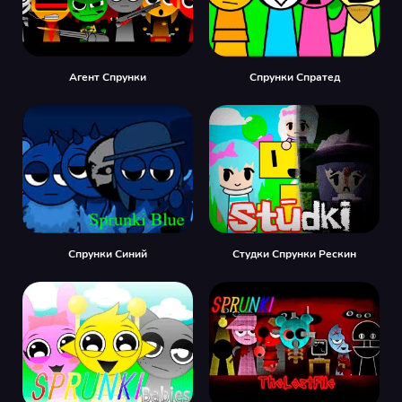
Агент Спрунки
Спрунки Спратед
Спрунки Синий
Студки Спрунки Рескин