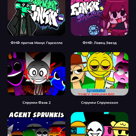
ФНФ против Минус Гарселло
ФНФ: Ловец Звезд
Спрунки Фаза 2
Спрунки Спрункохол