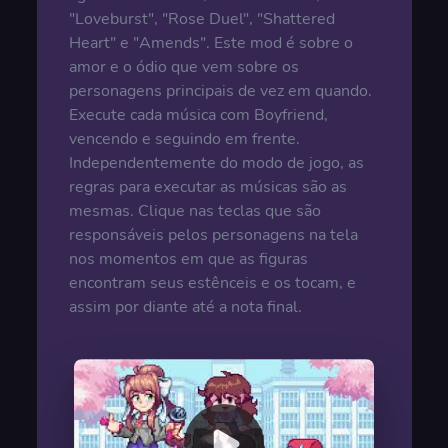
"Loveburst", "Rose Duel", "Shattered
Heart" e "Amends". Este mod é sobre o
amor e o ódio que vem sobre os
personagens principais de vez em quando.
Execute cada música com Boyfriend,
vencendo e seguindo em frente.
Independentemente do modo de jogo, as
regras para executar as músicas são as
mesmas. Clique nas teclas que são
responsáveis pelos personagens na tela
nos momentos em que as figuras
encontram seus estênceis e os tocam, e
assim por diante até a nota final.