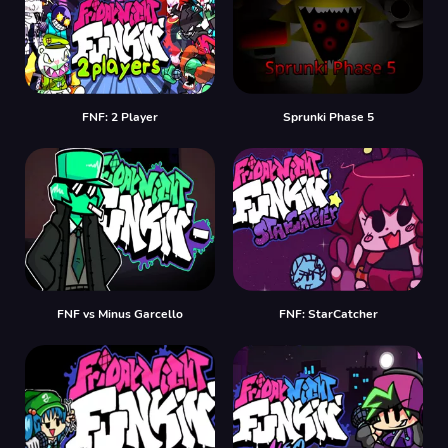
FNF: 2 Player
Sprunki Phase 5
FNF vs Minus Garcello
FNF: StarCatcher