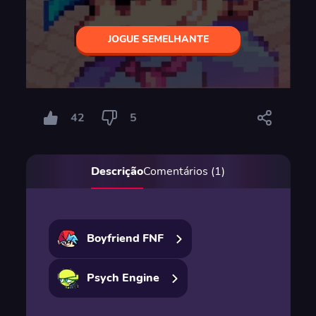
JOGUE SEMELHANTE
42
5
Descrição
Comentários (1)
Boyfriend FNF
Psych Engine