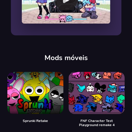
00:00
/
00:00
Mods móveis
Sprunki Retake
FNF Character Test
Playground remake 4