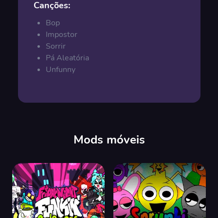
Canções:
Bop
Impostor
Sorrir
Pá Aleatória
Unfunny
Mods móveis