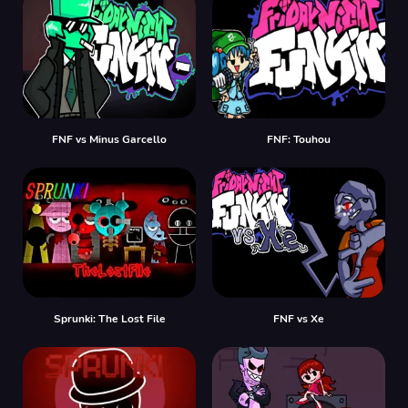
FNF vs Minus Garcello
FNF: Touhou
Sprunki: The Lost File
FNF vs Xе