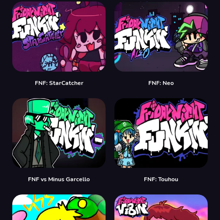
FNF: StarCatcher
FNF: Neo
FNF vs Minus Garcello
FNF: Touhou