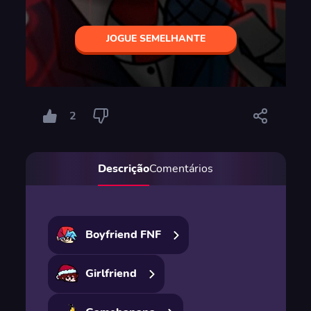
JOGUE SEMELHANTE
2
Descrição
Comentários
Boyfriend FNF
Girlfriend