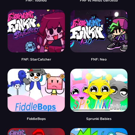
FNF: Touhou
FNF vs Minus Garcello
FNF: StarCatcher
FNF: Neo
FiddleBops
Sprunki Babies