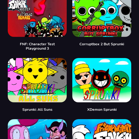
FNF: Character Test
Corruptbox 2 But Sprunki
Playground 3
Sprunki: All Suns
XDemon Sprunki