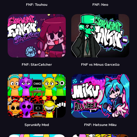
FNF: Touhou
FNF: Neo
FNF: StarCatcher
FNF vs Minus Garcello
Sprunkify Mod
FNF: Hatsune Miku