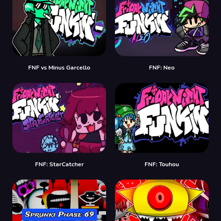
FNF vs Minus Garcello
FNF: Neo
FNF: StarCatcher
FNF: Touhou