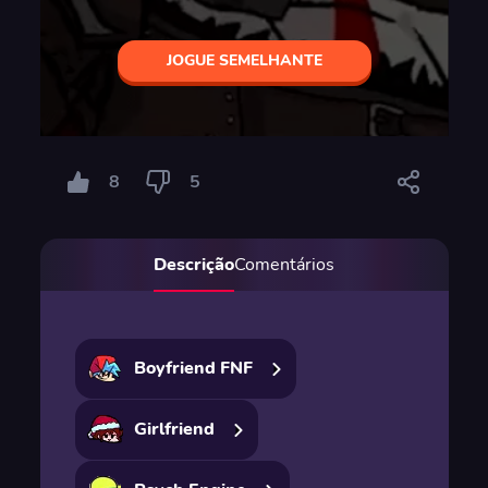
JOGUE SEMELHANTE
8
5
Descrição
Comentários
Boyfriend FNF
Girlfriend