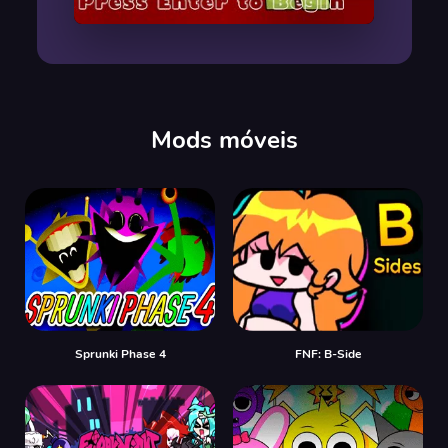
00:00
/
00:00
Mods móveis
Sprunki Phase 4
FNF: B-Side