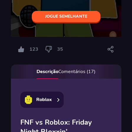
JOGUE SEMELHANTE
123
35
Descrição
Comentários (17)
Roblox
FNF vs Roblox: Friday
Night Bloxxin’