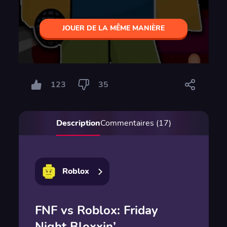
JOUER DE LA MÊME MANIÈRE
123
35
Description
Commentaires (17)
Roblox
FNF vs Roblox: Friday
Night Bloxxin’