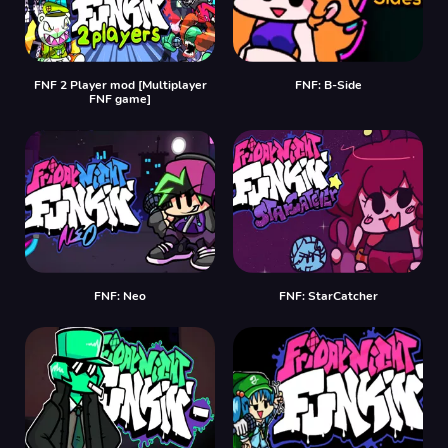
FNF 2 Player mod [Multiplayer
FNF: B-Side
FNF game]
FNF: Neo
FNF: StarCatcher