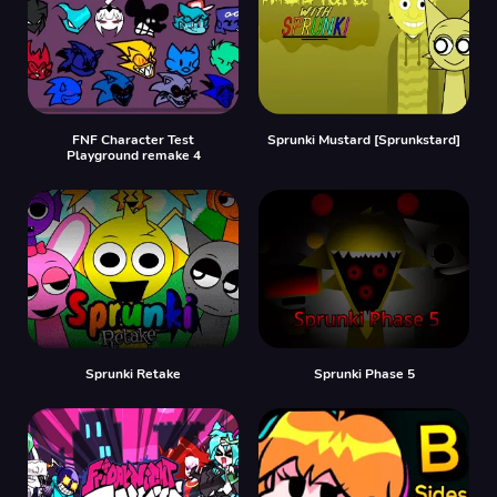
FNF Character Test
Sprunki Mustard [Sprunkstard]
Playground remake 4
Sprunki Retake
Sprunki Phase 5