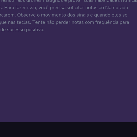
resistir aos drones malignos e provar suas habilidades rítmica
Para fazer isso, você precisa solicitar notas ao Namorado
carem. Observe o movimento dos sinais e quando eles se
ique nas teclas. Tente não perder notas com frequência para
 de sucesso positiva.