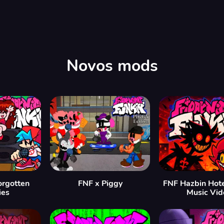
Novos mods
orgotten
FNF x Piggy
FNF Hazbin Hote
ies
Music Vid