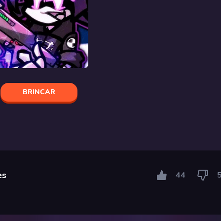
BRINCAR
es
44