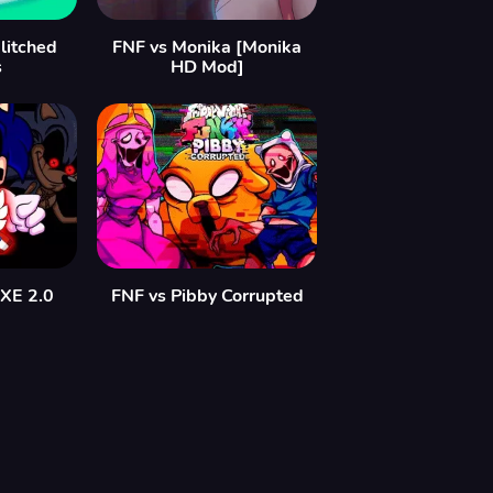
litched
FNF vs Monika [Monika
s
HD Mod]
EXE 2.0
FNF vs Pibby Corrupted