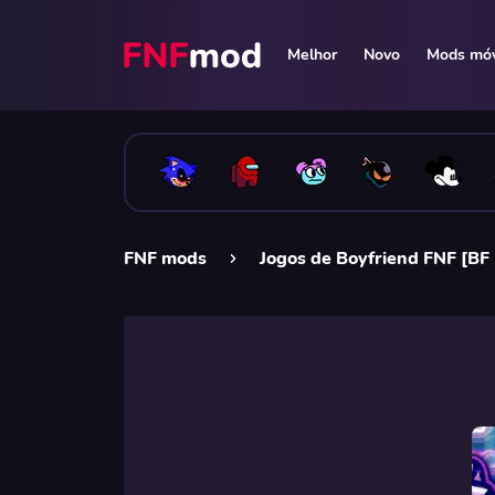
Melhor
Novo
Mods móv
FNF mods
Jogos de Boyfriend FNF [BF 