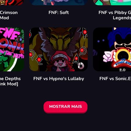
 Crimson
FNF: Soft
FNF vs Pibby G
 Mod
Legend
he Depths
FNF vs Hypno's Lullaby
FNF vs Sonic.
ink Mod]
MOSTRAR MAIS