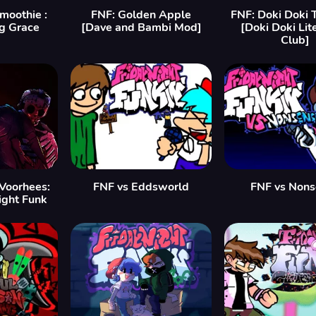
moothie :
FNF: Golden Apple
FNF: Doki Doki 
g Grace
[Dave and Bambi Mod]
[Doki Doki Lit
Club]
 Voorhees:
FNF vs Eddsworld
FNF vs Nons
ight Funk