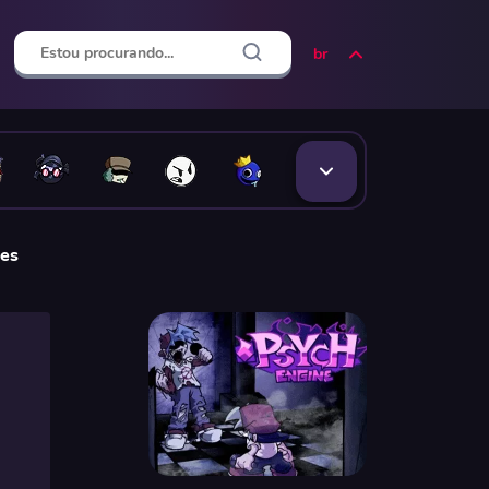
br
nes