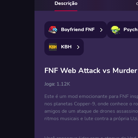
Descrição
Boyfriend FNF
Psych
KBH
FNF Web Attack vs Murder
Joga:
1.12K
Este é um mod emocionante para FNF insp
nos planetas Copper-9, onde conhece o ro
amigos de um ataque de drones assassino
ritmos musicais e lute contra a própria Uzi