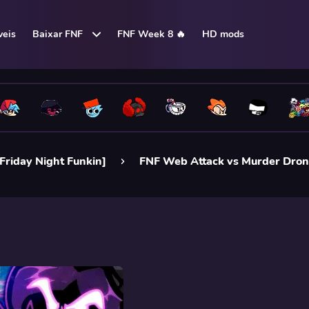
eis
Baixar FNF
FNF Week 8 🔥
HD mods
Friday Night Funkin]
FNF Web Attack vs Murder Dro