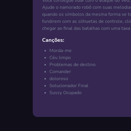
Você consegue lidar com o ataque do Ved, 
Ajude o namorado robô com suas melodias. 
quando os símbolos da mesma forma se to
fundirem com as silhuetas de controle, cl
chegar ao final das batalhas com uma taxa
Canções:
Morda-me
Céu limpo
Problemas de destino
Comander
doloroso
Solucionador Final
Sussy Ocupado