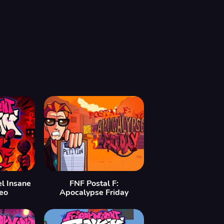
l Insane
FNF Postal F:
eo
Apocalypse Friday