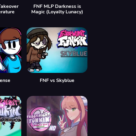
Takeover
FNF MLP Darkness is
erature
Magic (Loyalty Lunacy)
ense
FNF vs Skyblue