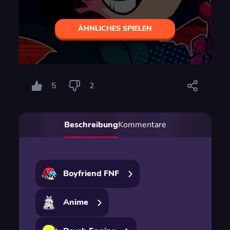
ÄHNLICHES SPIELEN
5
2
Beschreibung
Kommentare
Boyfriend FNF
Anime