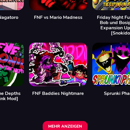
Nagatoro
FNF vs Mario Madness
Friday Night Fu
Bob und Bosi
Expansion Up
[Snokido
he Depths
FNF Baddies Nightmare
Sprunki Pha
ink Mod]
MEHR ANZEIGEN