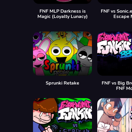
FNF MLP Darkness is
FNF vs Sonic.e
Magic (Loyalty Lunacy)
Escape
Sprunki Retake
FNF vs Big Br
FNF M