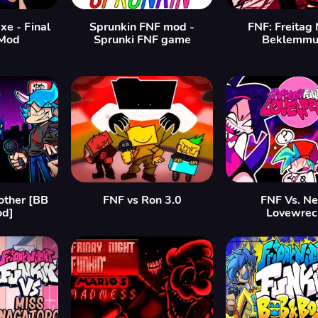
xe - Final
Sprunkin FNF mod -
FNF: Freitag
 Mod
Sprunki FNF game
Beklemmu
other [BB
FNF vs Ron 3.0
FNF Vs. Ne
od]
Lovewrec