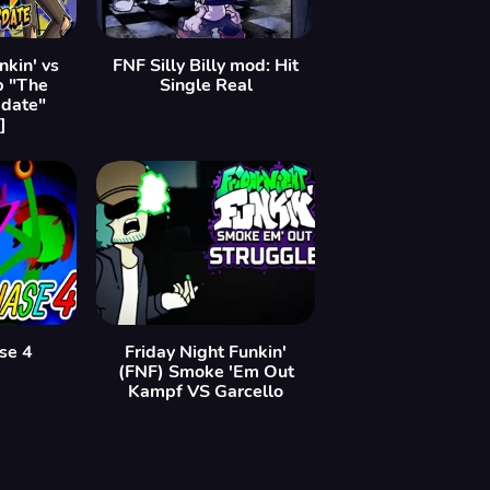
nkin' vs
FNF Silly Billy mod: Hit
p "The
Single Real
date"
]
se 4
Friday Night Funkin'
(FNF) Smoke 'Em Out
Kampf VS Garcello