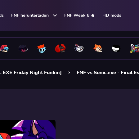
ds
FNF herunterladen
FNF Week 8 🔥
HD mods
c EXE Friday Night Funkin]
FNF vs Sonic.exe - Final 