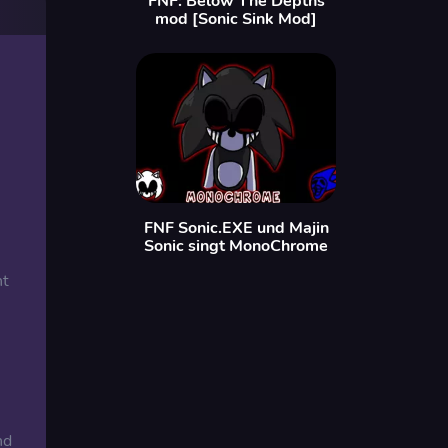
FNF: Below The Depths
mod [Sonic Sink Mod]
FNF Sonic.EXE und Majin
Sonic singt MonoChrome
ht
nd