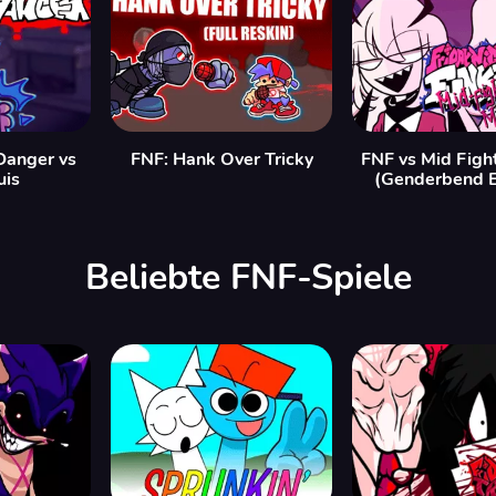
Danger vs
FNF: Hank Over Tricky
FNF vs Mid Figh
is
(Genderbend E
Beliebte FNF-Spiele