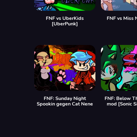
FNF vs UberKids
FNF vs Miss 
[UberPunk]
FNF: Sunday Night
FNF: Below T
Spookin gegen Cat Nene
mod [Sonic S