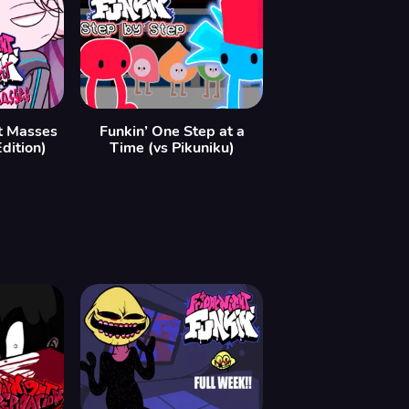
t Masses
Funkin’ One Step at a
dition)
Time (vs Pikuniku)