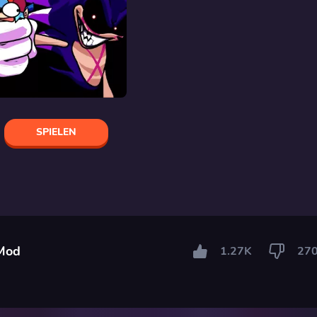
SPIELEN
 Mod
1.27K
27