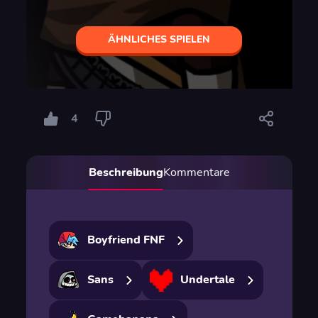
ÄHNLICHES SPIELEN
4
Beschreibung
Kommentare
Boyfriend FNF
Sans
Undertale