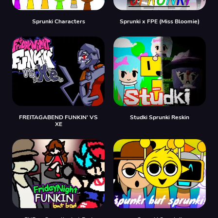
Sprunki Characters
Sprunki x FPE (Miss Bloomie)
FREITAGABEND FUNKIN' VS
Studki Sprunki Reskin
XE