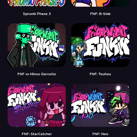
Sprunki Phase 3
FNF: B-Side
FNF vs Minus Garcello
FNF: Touhou
FNF: StarCatcher
FNF: Neo