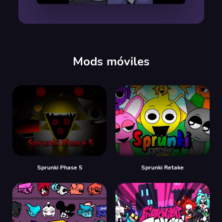
00:00
/
00:00
Mods móviles
Sprunki Phase 5
Sprunki Retake