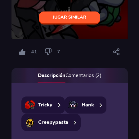
JUGAR SIMILAR
41
7
Descripción
Comentarios (2)
Tricky
Hank
Creepypasta