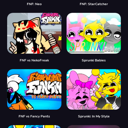
FNF: Neo
FNF: StarCatcher
FNF vs NekoFreak
Sprunki Babies
FNF vs Fancy Pants
Sprunki: In My Style