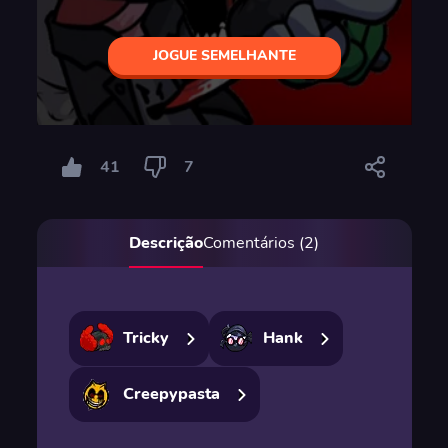
JOGUE SEMELHANTE
41
7
Descrição
Comentários (2)
Tricky
Hank
Creepypasta