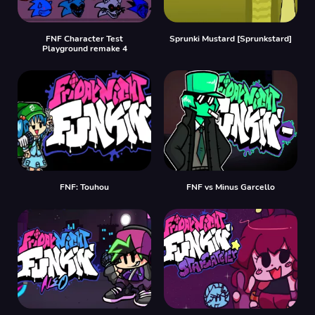
FNF Character Test
Sprunki Mustard [Sprunkstard]
Playground remake 4
FNF: Touhou
FNF vs Minus Garcello