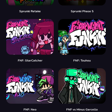
Sprunki Retake
Sprunki Phase 5
FNF: StarCatcher
FNF: Touhou
FNF: Neo
FNF vs Minus Garcello