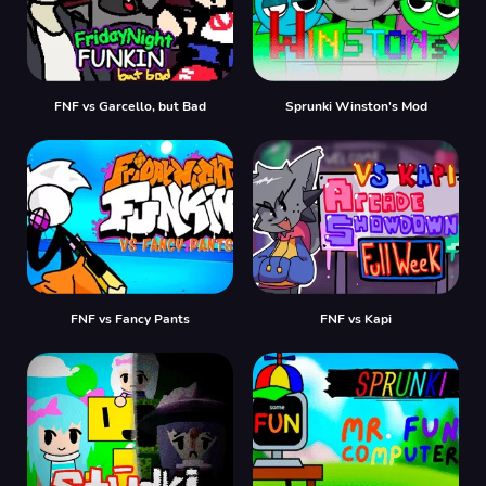
FNF vs Garcello, but Bad
Sprunki Winston's Mod
FNF vs Fancy Pants
FNF vs Kapi