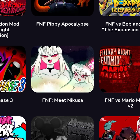
tion Mod
FNF Pibby Apocalypse
FNF vs Bob an
Night
"The Expansion
ion]
hase 3
FNF: Meet Nikusa
FNF vs Mario 
v2