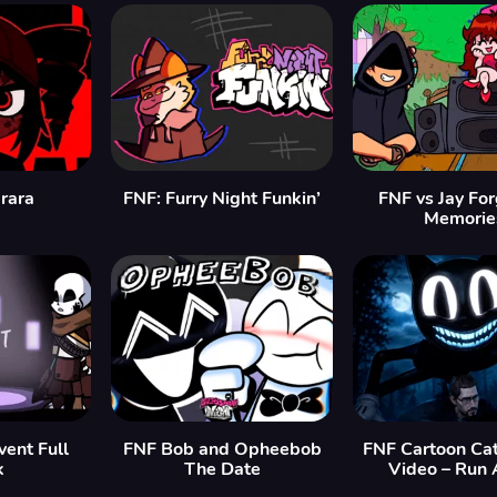
rara
FNF: Furry Night Funkin’
FNF vs Jay Fo
Memorie
vent Full
FNF Bob and Opheebob
FNF Cartoon Cat
k
The Date
Video – Run