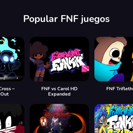
Popular FNF juegos
Cross –
FNF vs Carol HD
FNF Triflet
 Out
Expanded