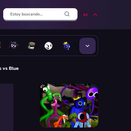
es
 vs Blue