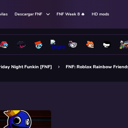
iles
Descargar FNF
FNF Week 8 🔥
HD mods
iday Night Funkin [FNF]
FNF: Roblox Rainbow Friends