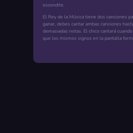
escondite.
El Rey de la Música tiene dos canciones pa
ganar, debes cantar ambas canciones hasta
demasiadas notas. El chico cantará cuando 
que los mismos signos en la pantalla forma