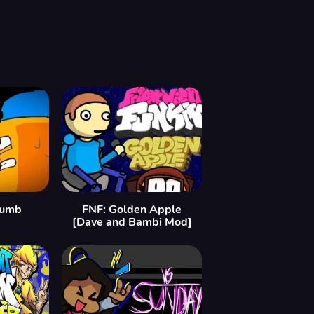
humb
FNF: Golden Apple
[Dave and Bambi Mod]