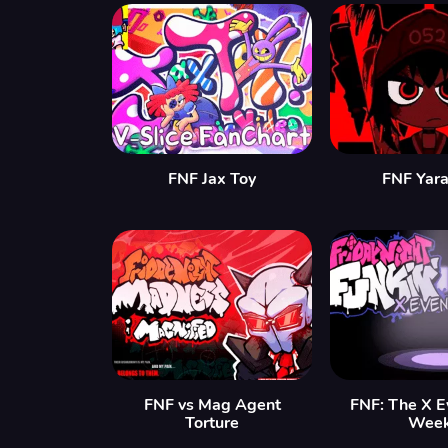
FNF Jax Toy
FNF Yara
FNF vs Mag Agent
FNF: The X E
Torture
Wee