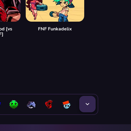
od [vs
FNF Funkadelix
F]