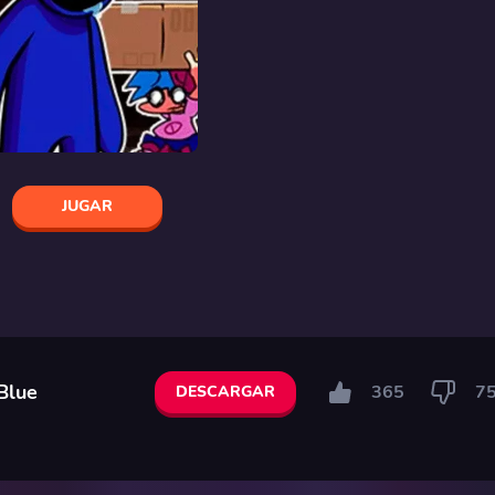
JUGAR
Blue
365
7
DESCARGAR