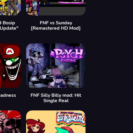
d Bosip
FNF vs Sunday
 Update"
[Remastered HD Mod]
Madness
FNF Silly Billy mod: Hit
Single Real