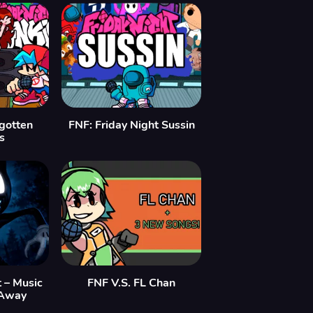
rgotten
FNF: Friday Night Sussin
s
 – Music
FNF V.S. FL Chan
 Away