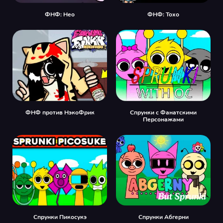
ФНФ: Нео
ФНФ: Тохо
ФНФ против НэкоФрик
Спрунки с Фанатскими
Персонажами
Спрунки Пикосукэ
Спрунки Абгерни