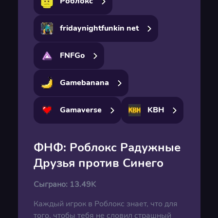
Роблокс
fridaynightfunkin net
FNFGo
Gamebanana
Gamaverse
KBH
ФНФ: Роблокс Радужные
Друзья против Синего
Сыграно:
13.49K
Каждый игрок в Роблокс знает, что для
того, чтобы тебя не словил страшный