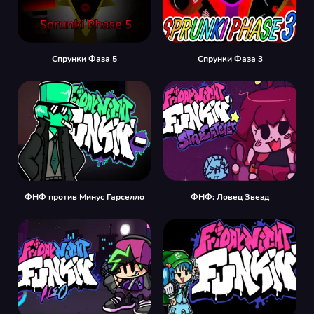
Спрунки Фаза 5
Спрунки Фаза 3
ФНФ против Минус Гарселло
ФНФ: Ловец Звезд