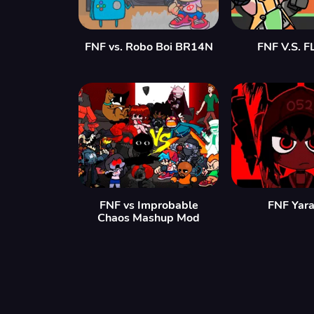
FNF vs. Robo Boi BR14N
FNF V.S. F
FNF vs Improbable
FNF Yara
Chaos Mashup Mod