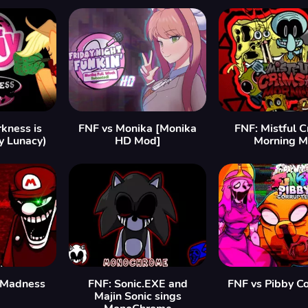
kness is
FNF vs Monika [Monika
FNF: Mistful 
y Lunacy)
HD Mod]
Morning 
 Madness
FNF: Sonic.EXE and
FNF vs Pibby C
Majin Sonic sings