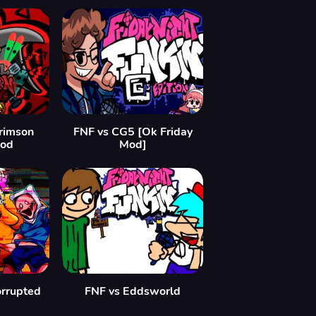
Crimson
FNF vs CG5 [Ok Friday
Mod
Mod]
orrupted
FNF vs Eddsworld