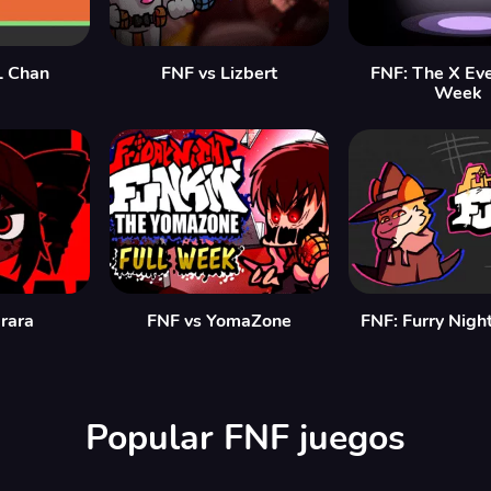
L Chan
FNF vs Lizbert
FNF: The X Eve
Week
rara
FNF vs YomaZone
FNF: Furry Night
Popular FNF juegos