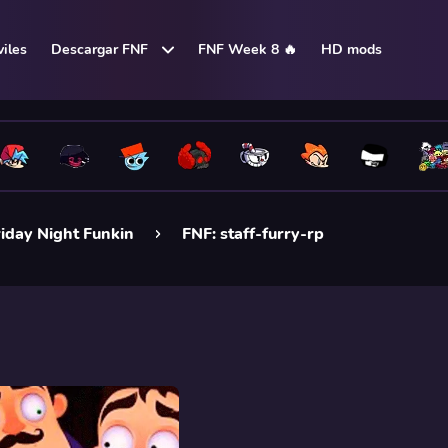
iles
Descargar FNF
FNF Week 8 🔥
HD mods
iday Night Funkin
FNF: staff-furry-rp