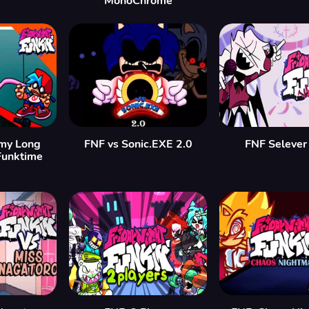
MonoChrome
my Long
FNF vs Sonic.EXE 2.0
FNF Selever
Funktime