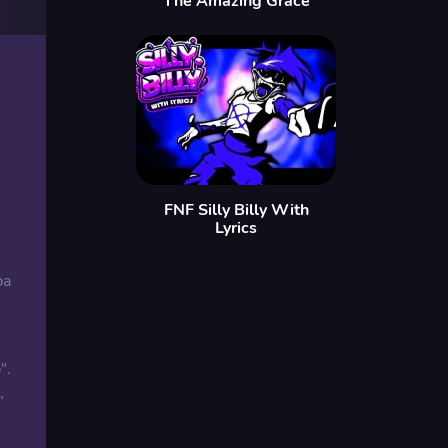
The Amazing Grace
FNF Silly Billy With
Lyrics
ba
".
,