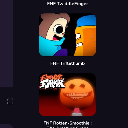
FNF TwiddleFinger
FNF Triflethumb
4
FNF Rotten-Smoothie :