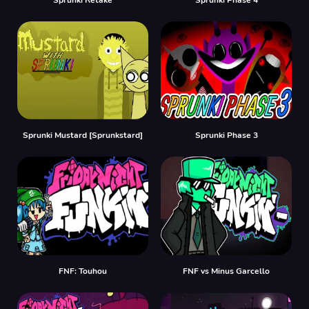
Sprunki Mustard [Sprunkstard]
Sprunki Phase 3
FNF: Touhou
FNF vs Minus Garcello