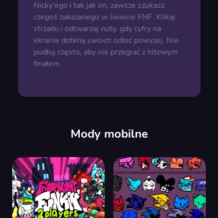
Nicky'ego i tak jak on, zawsze szukasz
czegoś zakazanego w świecie FNF. Klikaj
strzałki i odtwarzaj nuty, gdy cyfry na
ekranie dotkną swoich odbić powyżej. Nie
pudłuj często, aby nie przegrać z hitowym
finałem.
Mody mobilne