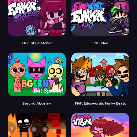
FNF: StarCatcher
FNF: Neo
Sprunki Abgerny
FNF: Eddsworlds Funky Beats