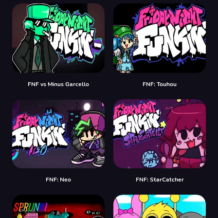
FNF vs Minus Garcello
FNF: Touhou
FNF: Neo
FNF: StarCatcher