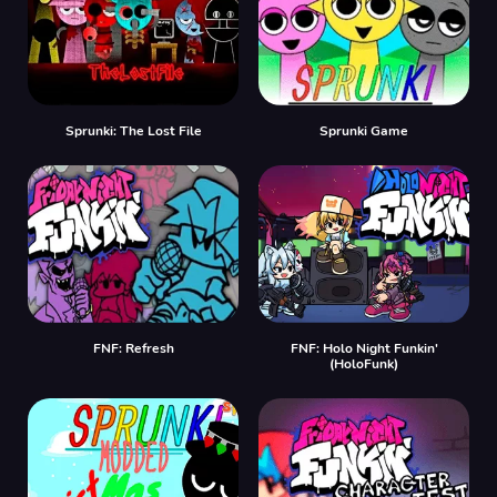
Sprunki: The Lost File
Sprunki Game
FNF: Refresh
FNF: Holo Night Funkin'
(HoloFunk)