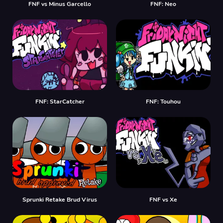
FNF vs Minus Garcello
FNF: Neo
FNF: StarCatcher
FNF: Touhou
Sprunki Retake Brud Virus
FNF vs Xе