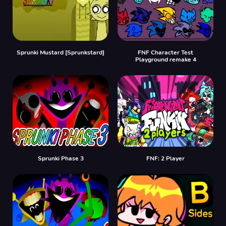
Sprunki Mustard [Sprunkstard]
FNF Character Test
Playground remake 4
Sprunki Phase 3
FNF: 2 Player