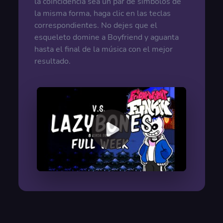
la coincidencia sea un par de símbolos de
la misma forma, haga clic en las teclas
correspondientes. No dejes que el
esqueleto domine a Boyfriend y aguanta
hasta el final de la música con el mejor
resultado.
00:00
/
00:00