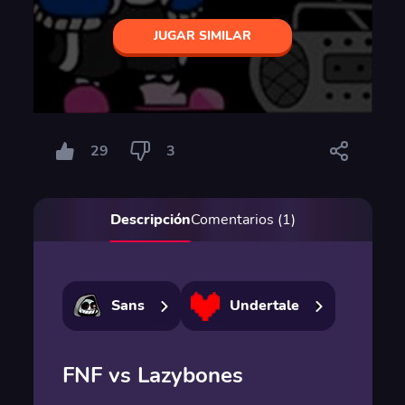
JUGAR SIMILAR
29
3
Descripción
Comentarios (1)
Sans
Undertale
FNF vs Lazybones