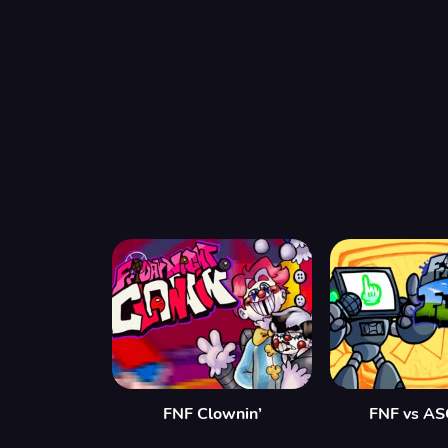
FNF Clownin’
FNF vs AS