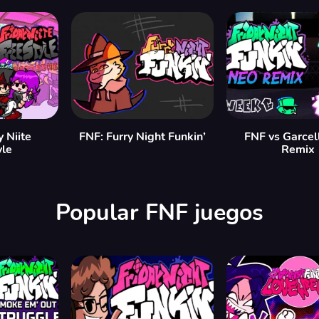
y Niite
FNF: Furry Night Funkin’
FNF vs Garcel
yle
Remix
Popular FNF juegos