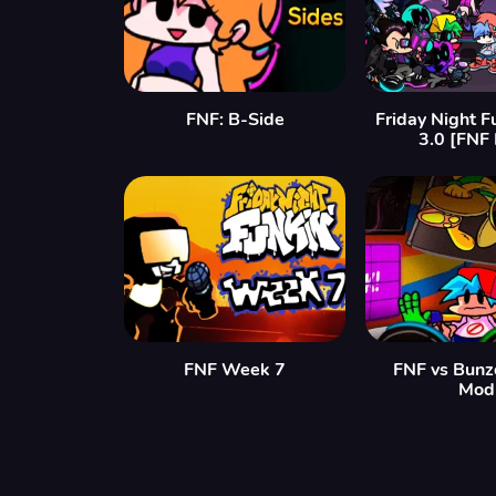
FNF: B-Side
Friday Night F
3.0 [FNF
FNF Week 7
FNF vs Bunz
Mod