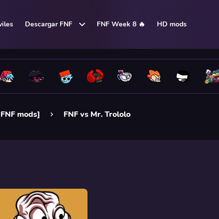
iles
Descargar FNF
FNF Week 8 🔥
HD mods
e FNF mods]
FNF vs Mr. Trololo