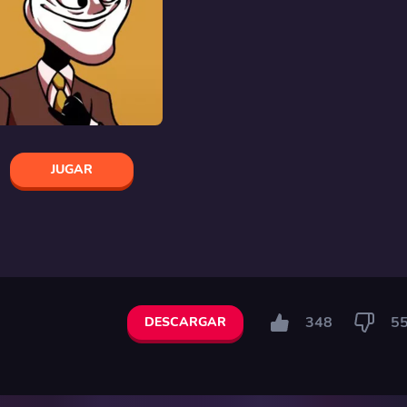
JUGAR
348
5
DESCARGAR