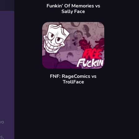
Funkin’ Of Memories vs
Sally Face
FNF: RageComics vs
TrollFace
vo
n
s,