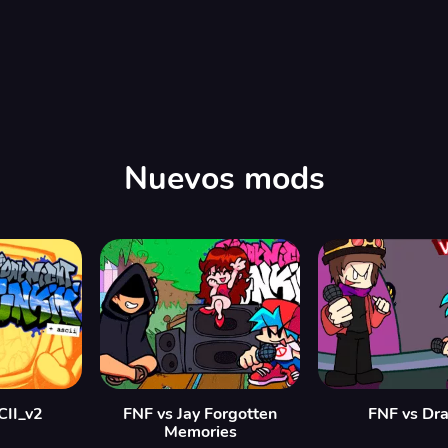
00:00
/
14:56
Nuevos mods
CII_v2
FNF vs Jay Forgotten
FNF vs Dr
Memories