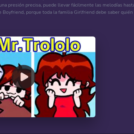
 una presión precisa, puede llevar fácilmente las melodías hast
 de Boyfriend, porque toda la familia Girlfriend debe saber quién