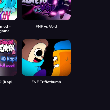
 mod -
FNF vs Void
 game
D [Kapi
FNF Triflethumb