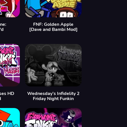
ne:
FNF: Golden Apple
'd
[Dave and Bambi Mod]
ses HD
Wednesday’s Infidelity 2
d
Friday Night Funkin