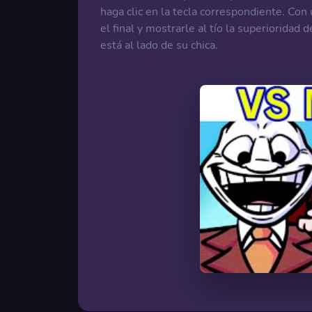
haga clic en la tecla correspondiente. Con
el final y mostrarle al tío la superioridad
está al lado de su chica.