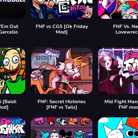
'Em Out
FNF vs CG5 [Ok Friday
FNF Vs. Ne
Garcello
Mod]
Lovewrec
i [Baldi
FNF: Secret Histories
Mid Fight Mas
Mod]
[FNF vs Tails]
FNF mo