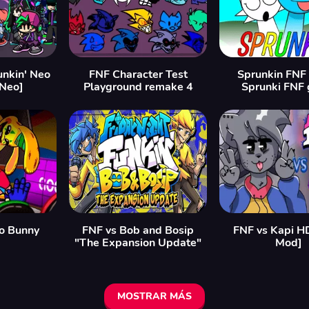
unkin' Neo
FNF Character Test
Sprunkin FNF
 Neo]
Playground remake 4
Sprunki FNF
o Bunny
FNF vs Bob and Bosip
FNF vs Kapi H
"The Expansion Update"
Mod]
MOSTRAR MÁS